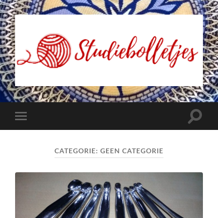
Studiebolletjes
Toggle
Toggle
zoekve
mobiel
menu
CATEGORIE:
GEEN CATEGORIE