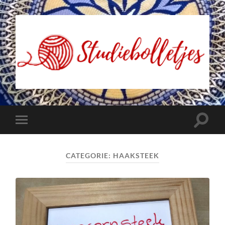
Studiebolletjes
Toggle
Toggle
zoekve
mobiel
menu
CATEGORIE:
HAAKSTEEK