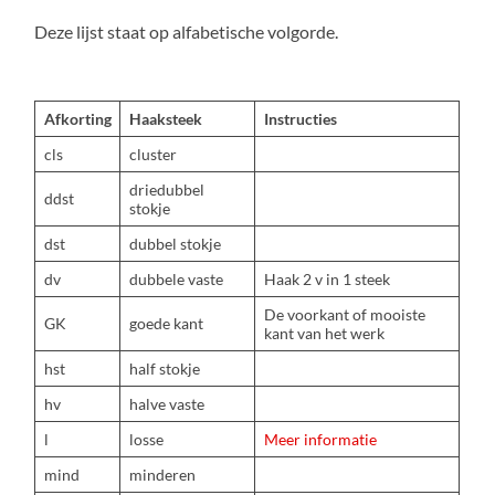
Deze lijst staat op alfabetische volgorde.
Afkorting
Haaksteek
Instructies
cls
cluster
driedubbel
ddst
stokje
dst
dubbel stokje
dv
dubbele vaste
Haak 2 v in 1 steek
De voorkant of mooiste
GK
goede kant
kant van het werk
hst
half stokje
hv
halve vaste
l
losse
Meer informatie
mind
minderen