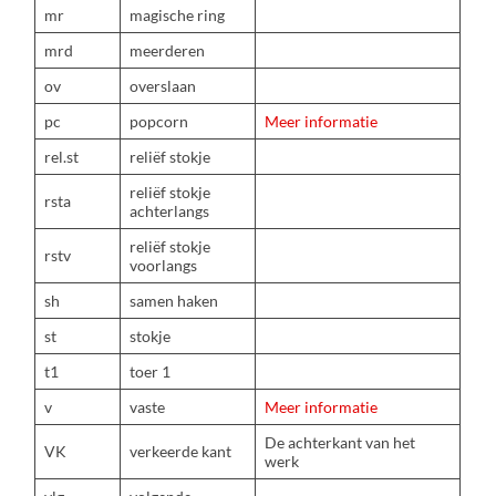
mr
magische ring
mrd
meerderen
ov
overslaan
pc
popcorn
Meer informatie
rel.st
reliëf stokje
reliëf stokje
rsta
achterlangs
reliëf stokje
rstv
voorlangs
sh
samen haken
st
stokje
t1
toer 1
v
vaste
Meer informatie
De achterkant van het
VK
verkeerde kant
werk