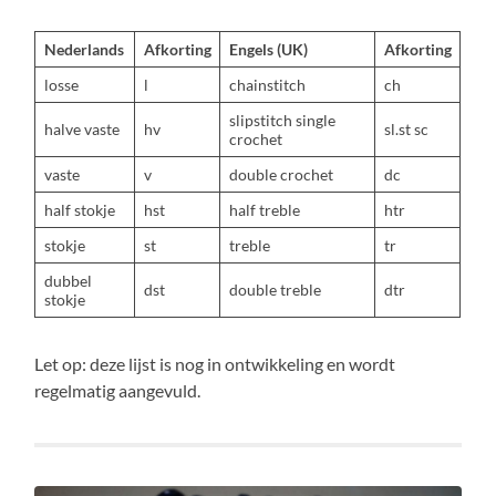
Nederlands
Afkorting
Engels (UK)
Afkorting
losse
l
chainstitch
ch
slipstitch single
halve vaste
hv
sl.st sc
crochet
vaste
v
double crochet
dc
half stokje
hst
half treble
htr
stokje
st
treble
tr
dubbel
dst
double treble
dtr
stokje
Let op: deze lijst is nog in ontwikkeling en wordt
regelmatig aangevuld.