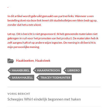
.
In dit artikel wordt gebruikt gemaakt van partnerlinks. Wanneer u een
bestelling doet via deze link levert dit studiebolletjes een klein bedrag op,
zonder dat het u extra kost.
Let op. Dit is bericht is niet gesponsord. Ik heb genoemde materialen niet
gekregen in ruil voor het promoten van het product. De materialen heb ik
zelf aangeschaft of op andere wijze ingezien. De mening in dit bericht is
mijn persoonlijke mening.
Haakboeken
,
Haaksteek
HAAKBIJBEL
HAAKPATROON
LIBRERO
SARAH HAZELL
TRACEY TODHUNTER
VORIG BERICHT
Scheepjes Whirl eindelijk begonnen met haken