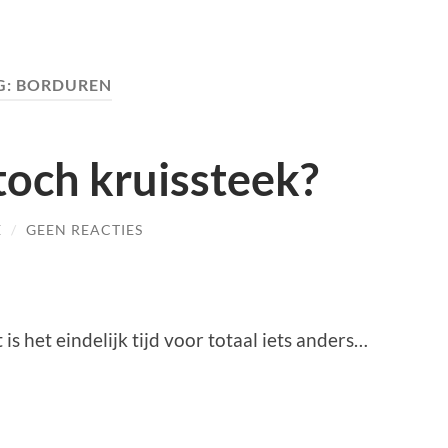
G:
BORDUREN
 toch kruissteek?
E
/
GEEN REACTIES
s het eindelijk tijd voor totaal iets anders…