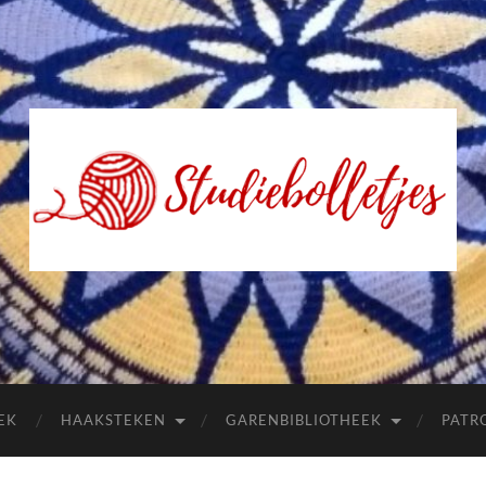
Studiebolletjes
EK
HAAKSTEKEN
GARENBIBLIOTHEEK
PATR