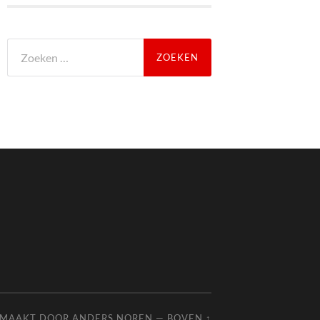
Zoeken
naar:
EMAAKT DOOR
ANDERS NOREN
—
BOVEN ↑