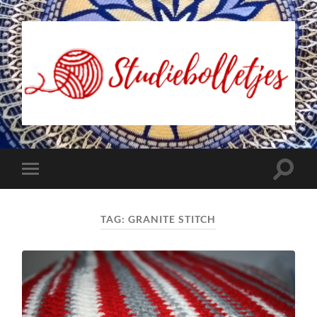
Studiebolletjes
Toggle
Toggle
zoekve
mobiel
menu
TAG:
GRANITE STITCH