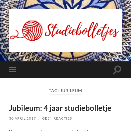
Studiebolletjes
Toggle
Toggle
zoekve
mobiel
menu
TAG:
JUBILEUM
Jubileum: 4 jaar studiebolletje
30 APRIL 2017
/
GEEN REACTIES