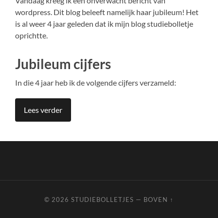
Vandaag kreeg ik een onverwacht bericht van
wordpress. Dit blog beleeft namelijk haar jubileum! Het
is al weer 4 jaar geleden dat ik mijn blog studiebolletje
oprichtte.
Jubileum cijfers
In die 4 jaar heb ik de volgende cijfers verzameld:
Lees verder
© 2026
STUDIEBOLLETJES
—
BOVEN ↑