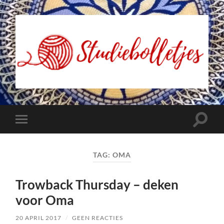
Studiebolletjes
Toggle
Toggle
zoekve
mobiel
menu
TAG:
OMA
Trowback Thursday – deken
voor Oma
20 APRIL 2017
/
GEEN REACTIES