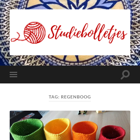
Studiebolletjes
Toggle
Toggle
zoekve
mobiel
menu
TAG:
REGENBOOG