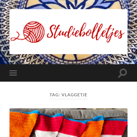
Studiebolletjes
Toggle
Toggle
zoekve
mobiel
menu
TAG:
VLAGGETJE