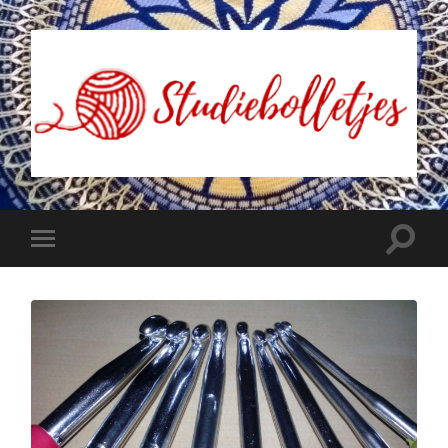
Studiebolletjes
Toggle
Toggle
zoekve
mobiel
menu