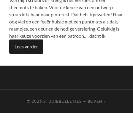
Van mijn schoonzus kreeg ik het verzoek om een
theemuts te haken. Voor de keuze van een ontwerp
stuurde ik haar naar pinterest. Dat heb ik geweten! Haar
oog viel op een feeënhuisje met een puntmuts als dak,
raampjes, een deur en de nodige versiering. Gelukkig is
haar keuze voorzien van een patroon…. dacht ik.
Lees verder
© 2026
STUDIEBOLLETJES
—
BOVEN ↑