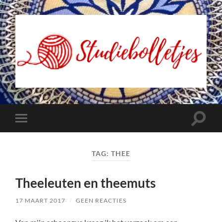
Studiebolletjes
Toggle
Toggle
zoekve
mobiel
menu
TAG:
THEE
Theeleuten en theemuts
17 MAART 2017
/
GEEN REACTIES