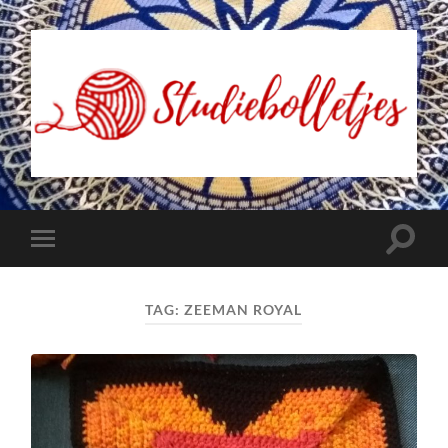
Studiebolletjes
Toggle
Toggle
zoekve
mobiel
menu
TAG:
ZEEMAN ROYAL