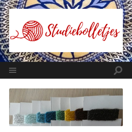
Studiebolletjes
Toggle
Toggle
zoekve
mobiel
menu