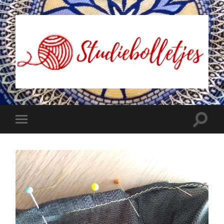
Studiebolletjes
Toggle
Toggle
zoekve
mobiel
menu