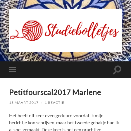
Studiebolletjes
Toggle
Toggle
zoekve
mobiel
menu
Petitfourscal2017 Marlene
13 MAART 2017
/
1 REACTIE
Het heeft dit keer even geduurd voordat ik mijn
berichtje kon schrijven, maar het tweede gebakje had ik
al snel gemaakt. Deze keer is het een prachtige