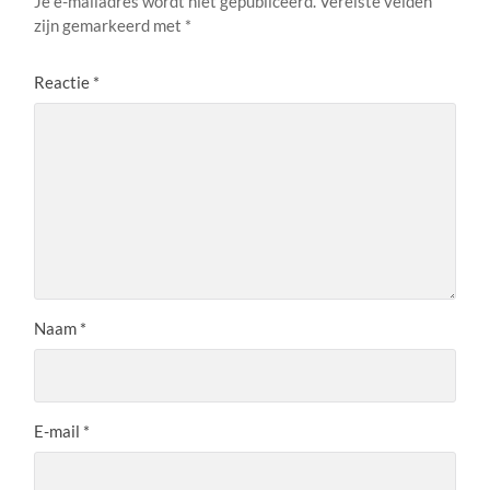
Je e-mailadres wordt niet gepubliceerd.
Vereiste velden
zijn gemarkeerd met
*
Reactie
*
Naam
*
E-mail
*