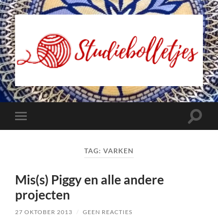
Studiebolletjes
Toggle
Toggle
zoekve
mobiel
menu
TAG:
VARKEN
Mis(s) Piggy en alle andere
projecten
27 OKTOBER 2013
/
GEEN REACTIES